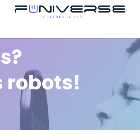
cios
Eventos
Cursos
Contáctanos
Cita
s?
 robots!