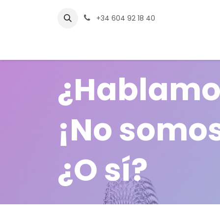
Ir al contenido
+34 604 92 18 40
Inicio
Compañía
Divisiones
Servi
¿Hablamo
¡No somos
¿O sí?